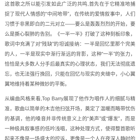
这首歌之所以能引发如此广泛的共鸣,首先在于它精准地捕
捉了现代人情感的“中间地带”，在传统的爱情叙事中，人们
习惯于非黑即白的二元对立——要么是轰轰烈烈的开始，要
么是撕心裂肺的告别。《一半一半》打破了这种刻板印象，
歌词中充满了对“残缺”的坦诚接纳：一半是回忆里那个完美
的人，一半是现实中渐行渐远的背影，这种“一半”的张力，
恰恰是大多数人分手后最真实的心理状态，我们无法彻底遗
忘，也无法强行挽回，只能在回忆与现实的夹缝中，小心翼
翼地维持着某种微妙的平衡。
从编曲风格来看,Top Barry展现了他作为唱作人的细腻与精
准，歌曲以简单的木吉他扫弦开场，奠定了温暖而略带忧伤
的基调，他的嗓音并非传统意义上的“美声”或“爆发”，而是
一种极具叙事感的低吟浅唱，这种处理方式，使得整首歌听
起来不像是一场盛大的控诉，更像是一个人在夜深人静时的