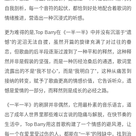
自我剖析，每一个音符的起伏，都恰到好处地配合着歌词的
情绪推进，营造出一种沉浸式的听感。
更为难得的是,Top Barry在《一半一半》中并没有沉溺于“遗
憾”的泥沼无法自拔，虽然开篇的旋律充满了对过往的眷
恋，但歌曲的后半段逐渐过渡到了一种平和的释然，这种释
然并非是假装的坚强，而是一种历经沧桑后的通透，歌词里
流露出的不是“我不甘心”，而是“我明白了”，这种从痛苦到
接纳的转变，赋予了歌曲更高的情感价值，它告诉听众，遗
憾是爱情的一部分，而释然则是成长的必经之路。
《一半一半》的刷屏并非偶然，它用最朴素的音乐语言，道
出了成年人世界里那些难以言说的隐痛与解脱，在快节奏的
生活中，Top Barry用这首歌构建了一个情感的避风港，让
每一个在爱里受过伤的人，都能在“一半”的残缺中，找到治