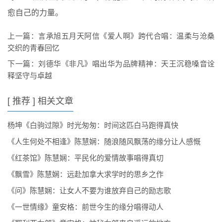
愈自己的力量。
上一篇：
言承旭五月天阿信《爱人啊》跨代合唱：温柔与沧桑
交织的青春回忆
下一篇：
刘德华《非凡》唱出华为品牌精神：天王沉稳嗓音诠
释坚守与卓越
[ 推荐 ] 相关文章
杨坤《白驹过隙》时光匆匆：时间这匹白马跑得真快
《人生何处不相逢》陈慧娴：随浪随风飘荡的缘分让人感慨
《红茶馆》陈慧娴：平民化的爱情故事唱得真切
《飘雪》陈慧娴：远赴加拿大求学时的思乡之作
《问》陈慧娴：让女人不要为谁放弃自己的励志歌
《一世情缘》童安格：前世今生的缘分唱得动人