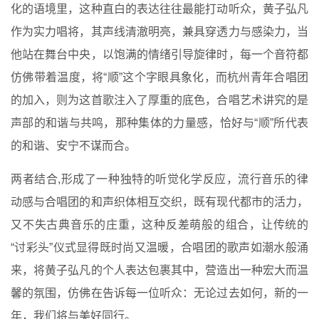
化的语境里，这种直白的表达往往最能打动听众，黄子弘凡
作为实力唱将，其声线清澈明亮，兼具穿透力与感染力，当
他站在舞台中央，以饱满的情绪引导旋律时，每一个音符都
仿佛带着温度，将“顺”这个字眼具象化，而杭州青年合唱团
的加入，则为这首歌注入了厚重的底色，合唱艺术讲究的是
声部的和谐与共鸣，那种集体的力量感，恰好与“顺”所代表
的和谐、安宁不谋而合。
两者结合,形成了一种独特的听觉化学反应，流行音乐的律
动感与合唱团的和声织体相互交织，既有现代都市的活力，
又不失古典音乐的庄重，这种反差萌般的组合，让传统的
“讨彩头”仪式显得既时尚又温暖，合唱团的歌声如潮水般涌
来，将黄子弘凡的个人表达包裹其中，营造出一种宏大而温
馨的氛围，仿佛在告诉每一位听众：无论过去如何，新的一
年，我们将与美好同行。