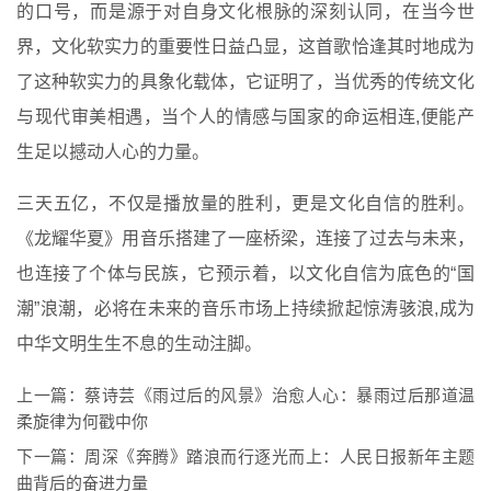
的口号，而是源于对自身文化根脉的深刻认同，在当今世
界，文化软实力的重要性日益凸显，这首歌恰逢其时地成为
了这种软实力的具象化载体，它证明了，当优秀的传统文化
与现代审美相遇，当个人的情感与国家的命运相连,便能产
生足以撼动人心的力量。
三天五亿，不仅是播放量的胜利，更是文化自信的胜利。
《龙耀华夏》用音乐搭建了一座桥梁，连接了过去与未来，
也连接了个体与民族，它预示着，以文化自信为底色的“国
潮”浪潮，必将在未来的音乐市场上持续掀起惊涛骇浪,成为
中华文明生生不息的生动注脚。
上一篇：
蔡诗芸《雨过后的风景》治愈人心：暴雨过后那道温
柔旋律为何戳中你
下一篇：
周深《奔腾》踏浪而行逐光而上：人民日报新年主题
曲背后的奋进力量