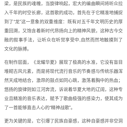
梁，是民族的魂魄，当旋律响起，宏大的编曲瞬间将听众拉
入千年的时空长廊，这首歌的成功，首先在于它精准地捕捉
到了“龙”这一意象的双重维度：既有对五千年文明历史的厚
重回溯，又饱含着新时代昂扬向上的精神风貌，这种古今交
融的叙事手法，让听众在听觉享受中,自然而然地触摸到了
文化的脉搏。
在制作层面，《龙耀华夏》展现了极高的水准，它没有盲目
堆砌古风元素，而是将现代流行音乐的节奏感与传统乐器浑
然天成地结合，激昂的鼓点如同心跳，激荡着胸中的热血；
悠扬的旋律则如江河奔流，诉说着华夏大地的辽阔，这种专
业且精准的音乐表达，赋予了歌曲极强的感染力，使其成为
了一首能够直击人心的“精神战歌”。
更为关键的是，它引爆了民族自豪感，这种自豪感并非空洞