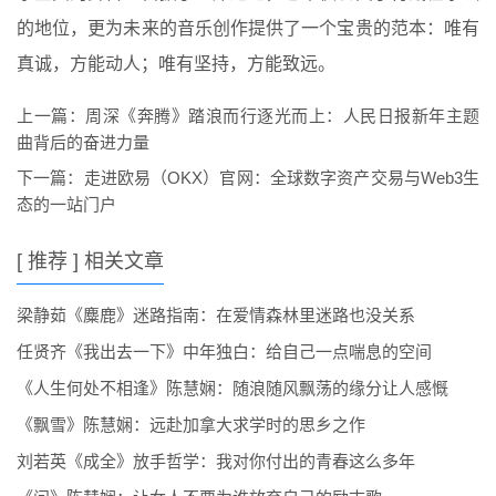
的地位，更为未来的音乐创作提供了一个宝贵的范本：唯有
真诚，方能动人；唯有坚持，方能致远。
上一篇：
周深《奔腾》踏浪而行逐光而上：人民日报新年主题
曲背后的奋进力量
下一篇：
走进欧易（OKX）官网：全球数字资产交易与Web3生
态的一站门户
[ 推荐 ] 相关文章
梁静茹《麋鹿》迷路指南：在爱情森林里迷路也没关系
任贤齐《我出去一下》中年独白：给自己一点喘息的空间
《人生何处不相逢》陈慧娴：随浪随风飘荡的缘分让人感慨
《飘雪》陈慧娴：远赴加拿大求学时的思乡之作
刘若英《成全》放手哲学：我对你付出的青春这么多年