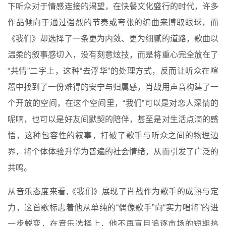
下听众对于情感连接的渴望，在快餐文化盛行的时代，许多
作品倾向于通过强烈的节奏或夸张的编曲来博取眼球，而
《我们》却选择了一条更为内敛、更为细腻的道路，歌曲以
温柔的叙事感切入，没有刻意炫技，而是将重心完全放在了
“共情”二字上，这种“去浮华”的处理方式，反而让听众在喧
嚣中找到了一份难得的安宁与归属感，肖战用声音构建了一
个开放的空间，在这个空间里，“我们”可以是对恋人深情的
呢喃，也可以是好友间默契的陪伴，甚至是对生活点滴的感
悟，这种包容性的叙事，打破了歌手与听众之间的物理边
界，将个体体验升华为普遍的社会情绪，从而引发了广泛的
共鸣。
从音乐态度来看,《我们》展现了肖战作为歌手的成熟与定
力，这首歌标志着他从单纯的“偶像歌手”向“实力唱将”的进
一步蜕变，在音乐选择上，他不再盲目追逐市场的短期热